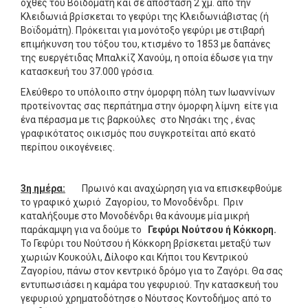
όχθες του Βοϊδομάτη και σε απόσταση 2 χμ. από την
Κλειδωνιά βρίσκεται το γεφύρι της Κλειδωνιάβιστας (ή
Βοϊδομάτη). Πρόκειται για μονότοξο γεφύρι με στιβαρή
επιμήκυνση του τόξου του, κτισμένο το 1853 με δαπάνες
της ευεργέτιδας Μπαλκίζ Χανούμ, η οποία έδωσε για την
κατασκευή του 37.000 γρόσια.
Ελεύθερο το υπόλοιπο στην όμορφη πόλη των Ιωαννίνων
προτείνοντας σας περπάτημα στην όμορφη λίμνη είτε για
ένα πέρασμα με τις βαρκούλες στο Νησάκι της , ένας
γραφικότατος οικισμός που συγκροτείται από εκατό
περίπου οικογένειες.
3η ημέρα:
Πρωινό και αναχώρηση για να επισκεφθούμε
το γραφικό χωριό Ζαγορίου, το Μονοδένδρι. Πριν
καταλήξουμε στο Μονοδένδρι θα κάνουμε μία μικρή
παράκαμψη για να δούμε το
Γεφύρι Νούτσου ή Κόκκορη
.
Το Γεφύρι του Νούτσου ή Κόκκορη βρίσκεται μεταξύ των
χωριών Κουκούλι, Δίλοφο και Κήποι του Κεντρικού
Ζαγορίου, πάνω στον κεντρικό δρόμο για το Ζαγόρι. Θα σας
εντυπωσιάσει η καμάρα του γεφυριού. Την κατασκευή του
γεφυριού χρηματοδότησε ο Νόυτσος Κοντοδήμος από το