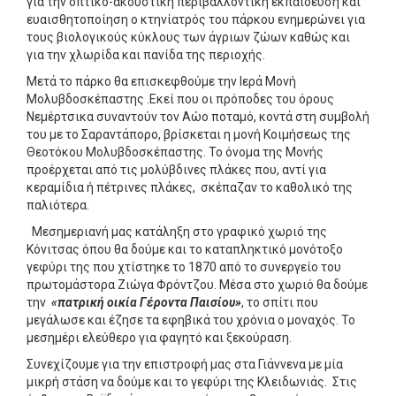
για την οπτικό-ακουστική περιβαλλοντική εκπαίδευση και
ευαισθητοποίηση ο κτηνίατρός του πάρκου ενημερώνει για
τους βιολογικούς κύκλους των άγριων ζώων καθώς και
για την χλωρίδα και πανίδα της περιοχής.
Μετά το πάρκο θα επισκεφθούμε την Ιερά Μονή
Μολυβδοσκέπαστης .Εκεί που οι πρόποδες του όρους
Νεμέρτσικα συναντούν τον Αώο ποταμό, κοντά στη συμβολή
του με το Σαραντάπορο, βρίσκεται η μονή Κοιμήσεως της
Θεοτόκου Μολυβδοσκέπαστης. Το όνομα της Μονής
προέρχεται από τις μολύβδινες πλάκες που, αντί για
κεραμίδια ή πέτρινες πλάκες, σκέπαζαν το καθολικό της
παλιότερα.
Μεσημεριανή μας κατάληξη στο γραφικό χωριό της
Κόνιτσας όπου θα δούμε και το καταπληκτικό μονότοξο
γεφύρι της που χτίστηκε το 1870 από το συνεργείο του
πρωτομάστορα Ζιώγα Φρόντζου. Μέσα στο χωριό θα δούμε
την
«πατρική οικία Γέροντα Παισίου»
, το σπίτι που
μεγάλωσε και έζησε τα εφηβικά του χρόνια ο μοναχός. Το
μεσημέρι ελεύθερο για φαγητό και ξεκούραση.
Συνεχίζουμε για την επιστροφή μας στα Γιάννενα με μία
μικρή στάση να δούμε και το γεφύρι της Κλειδωνιάς. Στις