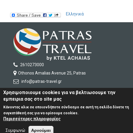
Ελληνικά
2610273000
Othonos Amalias Avenue 25, Patras
info
@patras-travel
.gr
Χρησιμοποιουμε cookies για να βελτιωσουμε την
εμπειρια σας στο site μας
COMPANY
TRAVELS IN GREECE
Κάνοντας κλικ σε οποιονδήποτε σύνδεσμο σε αυτή τη σελίδα δίνετε τη
TRAVELS ABROAD
συγκατάθεσή σας για να ορίσουμε cookies.
SERVICES
Περισσότερες πληροφορίες
CONTACT
Συμφωνώ
Αρνούμαι