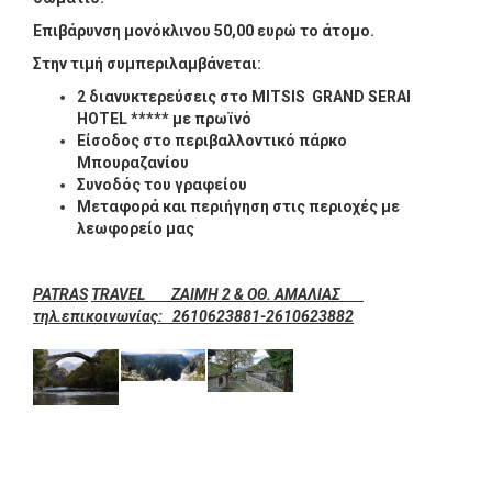
Επιβάρυνση μονόκλινου 50,00 ευρώ το άτομο.
Στην τιμή συμπεριλαμβάνεται:
2 διανυκτερεύσεις στο
MITSIS
GRAND
SERAI
HOTEL
***** με πρωϊνό
Είσοδος στο περιβαλλοντικό πάρκο
Μπουραζανίου
Συνοδός του γραφείου
Μεταφορά και περιήγηση στις περιοχές με
λεωφορείο μας
PATRAS
TRAVEL
ΖΑΙΜΗ 2 & ΟΘ. ΑΜΑΛΙΑΣ
τηλ.επικοινωνίας: 2610623881-2610623882