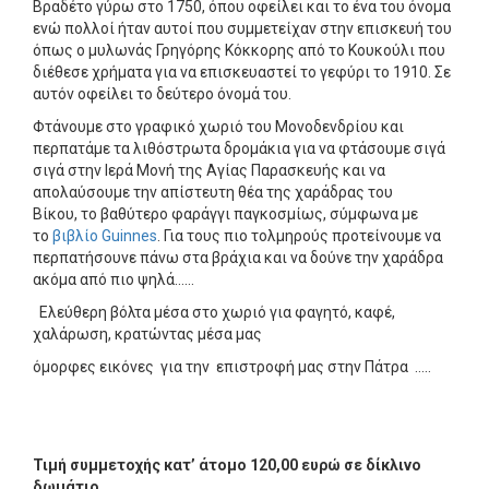
Βραδέτο γύρω στο 1750, όπου οφείλει και το ένα του όνομα
ενώ πολλοί ήταν αυτοί που συμμετείχαν στην επισκευή του
όπως ο μυλωνάς Γρηγόρης Κόκκορης από το Κουκούλι που
διέθεσε χρήματα για να επισκευαστεί το γεφύρι το 1910. Σε
αυτόν οφείλει το δεύτερο όνομά του.
Φτάνουμε στο γραφικό χωριό του Μονοδενδρίου και
περπατάμε τα λιθόστρωτα δρομάκια για να φτάσουμε σιγά
σιγά στην Ιερά Μονή της Αγίας Παρασκευής και να
απολαύσουμε την απίστευτη θέα της χαράδρας του
Βίκου, το βαθύτερο φαράγγι παγκοσμίως, σύμφωνα με
το
βιβλίο Guinnes
. Για τους πιο τολμηρούς προτείνουμε να
περπατήσουνε πάνω στα βράχια και να δούνε την χαράδρα
ακόμα από πιο ψηλά……
Ελεύθερη βόλτα μέσα στο χωριό για φαγητό, καφέ,
χαλάρωση, κρατώντας μέσα μας
όμορφες εικόνες για την επιστροφή μας στην Πάτρα …..
Τιμή συμμετοχής κατ’ άτομο 120,00 ευρώ σε δίκλινο
δωμάτιο.