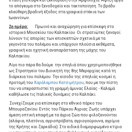
το απόγευμα στο ξενοδοχείο και τακτοποίηση. Το βράδυ
ελεύθερη βραδινή έξοδος στα γραφικά στέκια των
Ιωαννίνων.
2η ημέρα:
Πρωινό και αναχώρηση για επίσκεψη στο
ιστορικό Μουσείου του Καλπακίου Οι στρατιώτες ξεναγοί
λύνουν τις απορίες των επισκεπτών σχετικά με τα
γεγονότα του πολέμου και υπάρχουν πλούσια εκθέματα,
γραφική και ηχητική αναπαράσταση της μάχης του
Καλπακίου.
Λίγο πιο πέρα θα δούμε την σπηλιά όπου χρησιμοποιήθηκε
ως Στρατηγείο του Διοικητή της 8ης Μεραρχίας κατά τη
διάρκεια του πολέμου. Την είσοδο της σπηλιάς κοσμεί η
προτομή του
Χαράλαμπου Κατσιμήτρου
, που με την πίστη
του να υπερασπιστεί τη γραμμή άμυνας Ελαίας - Καλαμά
καθήλωσε τις Ιταλικές δυνάμεις στο Καλπάκι.
Συνεχίζουμε για επίσκεψη στο εθνικό πάρκο του
Μπουραζανίου. Εντός του Πάρκου Άγριας Ζωής υπάρχει
άμεση οπτική επαφή με τα άγρια ζώα που φιλοξενούνται
(ελάφια, πλατόνια, αγριοπρόβατα, αγριογούρουνα, αγρίμια
της Κρήτης και ζαρκάδια). Στο ειδικά διαμορφωμένο κτίριο