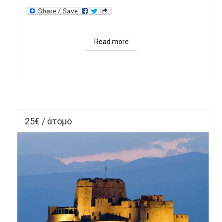
Read more
about 
ΛΕΥΚΑΔΑ 
– 
Ι.Μ. 
ΠΑΝΑΓΙΑΣ 
ΦΑΝΕΡΩΜΕΝΗΣ 
– 
25€ / άτομο
ΝΥΔΡΙ