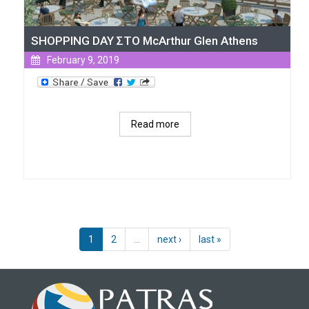
SHOPPING DAY ΣΤO McArthur Glen Athens
February 9, 2019
Read more
about 
SHOPPING 
DAY 
ΣΤO 
McArthur 
Glen 
Athens
1
2
…
next ›
last »