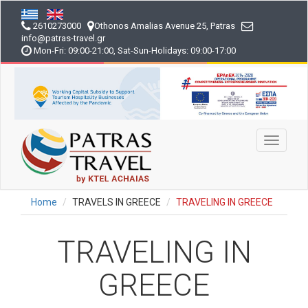
Skip
to
2610273000
Othonos Amalias Avenue 25, Patras
main
info
@patras-travel
.gr
content
Mon-Fri: 09:00-21:00, Sat-Sun-Holidays: 09:00-17:00
Toggle
navigati
Home
TRAVELS IN GREECE
TRAVELING IN GREECE
TRAVELING IN
GREECE