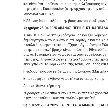
και είναι ένα υπαίθριο μουσείο της σελτζούκικης αρχ
περιοχή της Καππαδοκίας (στην αρχαιότητα την ονόμα
τούρκικα Kizilirmak).
Η Άβανος θα αποτελέσει την βάση μας για να εξερευν
4η ημέρα: 25.04.2025 ΑΒΑΝΟΣ-ΠΕΡΙΗΓΗΣΗ ΚΑΠΠΑΔΟΚ
ΑΒΑΝΟΣ: Πρωινό στο ξενοδοχείο μας και ξεκινάμε για
δημιουργήσουν τους κώνους, τα φαράγγια και τις κοι
σταύλο όπου εργάστηκε και έζησε ο Αγ. Ιωάννης ο Ρώ
σε ηφαιστειογενή βράχο, είναι η πύλη του Εθνικού Πά
αιώνα. Το πάρκο είναι γνωστό για τους βραχώδεις σχη
περιοχής. Η ηφαιστειογενής πέτρα λαμβάνει περίεργα
εκκλησία και το Παρεκκλήσι της Αγίας Βαρβάρας και
Η εκδρομή μας συνεχίζεται για την Σινασσό (Mustafa
Επιστροφή στην Άβανο, γνωστή για τα κεραμικά της.
Δείπνο -διανυκτέρευση
*Προαιρετικά θα απολαύσουμε τον εκστατικό χορό τω
στην προσπάθειά τους να ενωθούν με τον Θεό.
5η ημέρα: 26.04.2025 – ΑΕΡΟΣΤΑΤΑ ΑΒΑΝΟΣ – ΚΑΠΠ