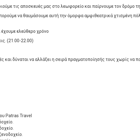
ιούμε τις αποσκευές μας στο λεωφορείο και παίρνουμε τον δρόμο τ
πορούμε να θαυμάσουμε αυτή την όμορφα αμφιθεατρικά χτισμένη πόλ
α έχουμε ελεύθερο χρόνο
ς. (21.00-22.00)
ές και δύναται να αλλάξει η σειρά πραγματοποίησής τους χωρίς να 
υ Patras Travel
δοχείο.
δοχείο.
ξενοδοχείο.