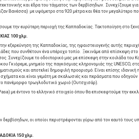
ιτεκτονικής και έδρα του τάγματος των δερβίσηδων. Συνεχίζουμε για 
ζαν Βανέσσα) με υψόμετρο στα 920 μέτρα και θέα τον μεγαλύτερο πο
ήσουμε την ευρύτερη περιοχή της Καππαδοκίας. Τακτοποίηση στο ξενο
ΙΑΣ 100 χλμ.
 την εξερεύνηση της Καππαδοκίας, της ηφαιστειογενής αυτής περιοχή
λάδες που συνθέτουν ένα υπέροχο τοπίο. Ξεκινάμε από επίσκεψη στο 
σος. Συνεχίζουμε το οδοιπορικό μας με επίσκεψη στην κοιλάδα του Κ
ρκου Γκιόρεμε, μνημείο της παγκόσμιας κληρονομιάς της UNESCO, στο
ματισμούς και αποτελεί δημοφιλή προορισμό. Είναι επίσης ιδανική πε
 σχήματα και είναι γεμάτη με σκαλωσιές και περάσματα που οδηγούν 
 το πανέμορφο τρωγλοδυτικό χωριό (Ουτσχισάρ).
 Pasa) με έντονο το ελληνικό στοιχείο όπου θα επισκεφτούμε την εκ
ν δερβίσηδων, οι οποίοι περιστρέφονται γύρω από τον εαυτό τους 
ΑΔΟΚΙΑ 150 χλμ.