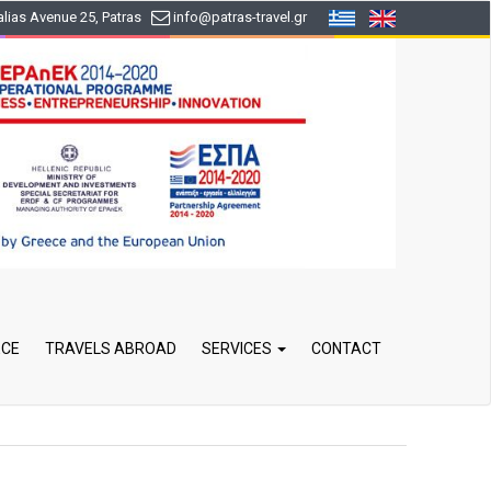
lias Avenue 25, Patras
info
@patras-travel
.gr
ECE
TRAVELS ABROAD
SERVICES
CONTACT