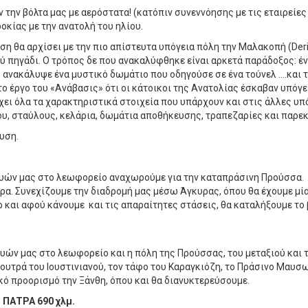
την βόλτα μας με αερόστατα! (κατόπιν συνεννόησης με τις εταιρείες κ
οκίας με την ανατολή του ηλίου.
ση θα αρχίσει με την πιο απίστευτα υπόγεια πόλη την Μαλακοπή (Deri
 πηγάδι. Ο τρόπος δε που ανακαλύφθηκε είναι αρκετά παράδοξος: ένα
υ , ανακάλυψε ένα μυστικό δωμάτιο που οδηγούσε σε ένα τούνελ ….και
ο έργο του «Ανάβασις» ότι οι κάτοικοι της Ανατολίας έσκαβαν υπόγε
έχει όλα τα χαρακτηριστικά στοιχεία που υπάρχουν και στις άλλες υ
υ, σταύλους, κελάρια, δωμάτια αποθήκευσης, τραπεζαρίες και παρε
υση.
 χλμ.
ευών μας στο λεωφορείο αναχωρούμε για την καταπράσινη Προύσσα. 
ρα. Συνεχίζουμε την διαδρομή μας μέσω Άγκυρας, όπου θα έχουμε μί
 και αφού κάνουμε και τις απαραίτητες στάσεις, θα καταλήξουμε το
ών μας στο λεωφορείο και η πόλη της Προύσσας, του μεταξιού και τ
ουτρά του Ιουστινιανού, τον τάφο του Καραγκιόζη, το Πράσινο Μαυσω
ό προορισμό την Ξάνθη, όπου και θα διανυκτερεύσουμε.
 ΠΑΤΡΑ 690 χλμ.