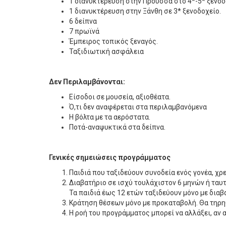
1 διανυκτέρευση στην Προύσσα στο 4*-5* ξενοδ
1 διανυκτέρευση στην Ξάνθη σε 3* ξενοδοχείο.
6 δείπνα
7 πρωϊνά
Έμπειρος τοπικός ξεναγός.
Ταξιδιωτική ασφάλεια
Δεν Περιλαμβάνονται:
Είσοδοι σε μουσεία, αξιοθέατα.
Ό,τι δεν αναφέρεται στα περιλαμβανόμενα
Η βόλτα με τα αερόστατα.
Ποτά-αναψυκτικά στα δείπνα.
Γενικές σημειώσεις προγράμματος
Παιδιά που ταξιδεύουν συνοδεία ενός γονέα, χρ
Διαβατήριο σε ισχύ τουλάχιστον 6 μηνών ή ταυ
Τα παιδιά έως 12 ετών ταξιδεύουν μόνο με διαβ
Κράτηση θέσεων μόνο με προκαταβολή. Θα τηρη
Η ροή του προγράμματος μπορεί να αλλάξει, αν 