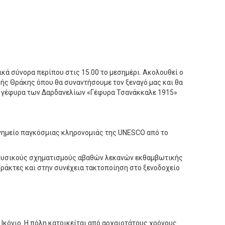
κά σύνορα περίπου στις 15.00 το μεσημέρι. Ακολουθεί ο
ής Θράκης όπου θα συναντήσουμε τον ξεναγό μας και θα
τή γέφυρα των Δαρδανελίων «Γέφυρα Τσανάκκαλε 1915»
μνημείο παγκόσμιας κληρονομιάς της UNESCO από το
ύς φυσικούς σχηματισμούς αβαθών λεκανών εκθαμβωτικής
ράκτες και στην συνέχεια τακτοποίηση στο ξενοδοχείο
Ικόνιο. Η πόλη κατοικείται από αρχαιοτάτους χρόνους