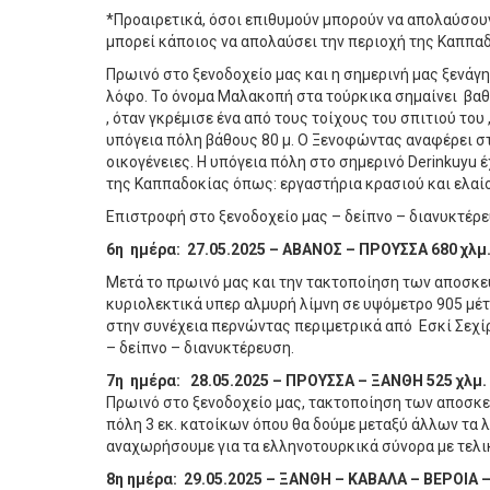
*Προαιρετικά, όσοι επιθυμούν μπορούν να απολαύσουν 
μπορεί κάποιος να απολαύσει την περιοχή της Καππαδ
Πρωινό στο ξενοδοχείο μας και η σημερινή μας ξενάγη
λόφο. Το όνομα Μαλακοπή στα τούρκικα σημαίνει βαθύ
, όταν γκρέμισε ένα από τους τοίχους του σπιτιού το
υπόγεια πόλη βάθους 80 μ. Ο Ξενοφώντας αναφέρει στ
οικογένειες. Η υπόγεια πόλη στο σημερινό Derinkuyu 
της Καππαδοκίας όπως: εργαστήρια κρασιού και ελαίο
Επιστροφή στο ξενοδοχείο μας – δείπνο – διανυκτέρε
6η ημέρα: 27.05.2025 – ΑΒΑΝΟΣ – ΠΡΟΥΣΣΑ 680
Μετά το πρωινό μας και την τακτοποίηση των αποσκ
κυριολεκτικά υπερ αλμυρή λίμνη σε υψόμετρο 905 μέτ
στην συνέχεια περνώντας περιμετρικά από Εσκί Σεχίρ
– δείπνο – διανυκτέρευση.
7η ημέρα: 28.05.2025 – ΠΡΟΥΣΣΑ – ΞΑΝΘΗ 525 χλμ.
Πρωινό στο ξενοδοχείο μας, τακτοποίηση των αποσκευ
πόλη 3 εκ. κατοίκων όπου θα δούμε μεταξύ άλλων τα λ
αναχωρήσουμε για τα ελληνοτουρκικά σύνορα με τελικ
8η ημέρα: 29.05.2025 – ΞΑΝΘΗ – ΚΑΒΑΛΑ – ΒΕΡΟΙΑ –