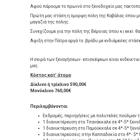
Αφού πάρουμε το πρωινό στο ξενοδοχείο μας τακτοπο
Πρώτη μας στάση η όμορφη πόλη της Καβάλας όπου μ
μαγαζιά της πόλης.
Συνεχίζουμε για την πόλη της Βέροιας όπου κι εκεί θ
Άφιξη στην Πάτρα αργά το βράδυ με ενδιάμεσες στάσει
Η σειρά των ξεναγήσεων- επισκέψεων είναι ενδεικτικ
μας.
Κόστος κατ’ άτομο
Δίκλινο ή τρίκλινο 590,00€
Μονόκλινο 760,00€
Περιλαμβάνονται
:
Εκδρομές, περιηγήσεις με πολυτελές πούλμαν το
1 διανυκτέρευση στο Τσανάκκαλε σε 4*-5* ξενο
1 διανυκτέρευση στο Παμούκκαλε σε 4*-5* ξενο
3 διανυκτερεύσεις στην Καππαδοκία στο 4*- 5* 