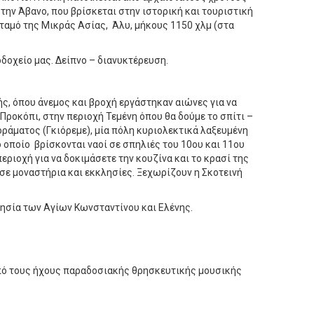
την Άβανο, που βρίσκεται στην ιστορική και τουριστική
ταμό της Μικράς Ασίας, Άλυ, μήκους 1150 χλμ (στα
δοχείο μας. Δείπνο – διανυκτέρευση.
ς, όπου άνεμος και βροχή εργάστηκαν αιώνες για να
Προκόπι, στην περιοχή Τεμένη όπου θα δούμε το σπίτι –
οράματος (Γκιόρεμε), μία πόλη κυριολεκτικά λαξευμένη
 οποίο βρίσκονται ναοί σε σπηλιές του 10ου και 11ου
ριοχή για να δοκιμάσετε την κουζίνα και το κρασί της
σε μοναστήρια και εκκλησίες. Ξεχωρίζουν η Σκοτεινή
κλησία των Αγίων Κωνσταντίνου και Ελένης.
υπό τους ήχους παραδοσιακής θρησκευτικής μουσικής