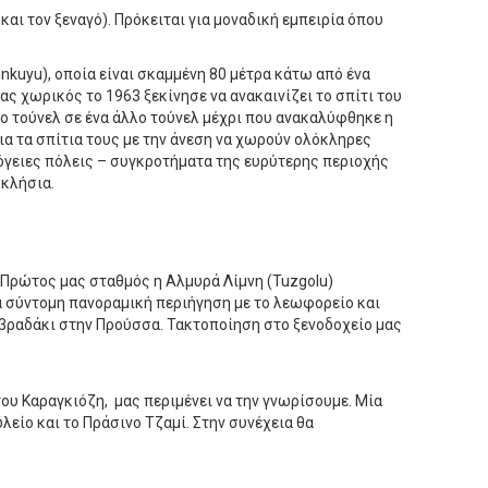
αι τον ξεναγό). Πρόκειται για μοναδική εμπειρία όπου
nkuyu), οποία είναι σκαμμένη 80 μέτρα κάτω από ένα
ς χωρικός το 1963 ξεκίνησε να ανακαινίζει το σπίτι του
 το τούνελ σε ένα άλλο τούνελ μέχρι που ανακαλύφθηκε η
ια τα σπίτια τους με την άνεση να χωρούν ολόκληρες
πόγειες πόλεις – συγκροτήματα της ευρύτερης περιοχής
κκλήσια.
Πρώτος μας σταθμός η Αλμυρά Λίμνη (Tuzgolu)
α σύντομη πανοραμική περιήγηση με το λεωφορείο και
 βραδάκι στην Προύσσα. Τακτοποίηση στο ξενοδοχείο μας
ου Καραγκιόζη, μας περιμένει να την γνωρίσουμε. Μία
λείο και το Πράσινο Τζαμί. Στην συνέχεια θα