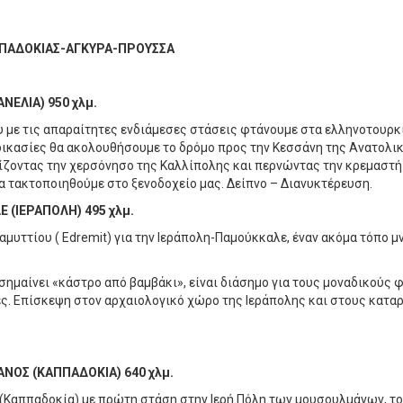
ΠΑΔΟΚΙΑΣ-ΑΓΚΥΡΑ-ΠΡΟΥΣΣΑ
ΝΕΛΙΑ) 950 χλμ.
 με τις απαραίτητες ενδιάμεσες στάσεις φτάνουμε στα ελληνοτουρκι
ικασίες θα ακολουθήσουμε το δρόμο προς την Κεσσάνη της Ανατολικ
ασχίζοντας την χερσόνησο της Καλλίπολης και περνώντας την κρεμασ
 τακτοποιηθούμε στο ξενοδοχείο μας. Δείπνο – Διανυκτέρευση.
 (ΙΕΡΑΠΟΛΗ) 495 χλμ.
μυττίου ( Edremit) για την Ιεράπολη-Παμούκκαλε, έναν ακόμα τόπο 
α σημαίνει «κάστρο από βαμβάκι», είναι διάσημο για τους μοναδικο
. Επίσκεψη στον αρχαιολογικό χώρο της Ιεράπολης και στους καταρ
ΑΝΟΣ (ΚΑΠΠΑΔΟΚΙΑ) 640 χλμ.
(Καππαδοκία) με πρώτη στάση στην Ιερή Πόλη των μουσουλμάνων, το 