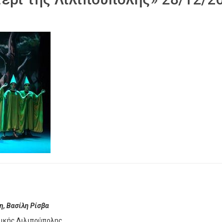
η, Βασίλη Ρίσβα
λικής Λιλιπούπολης