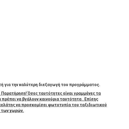
τή για την καλύτερη διεξαγωγή του προγράμματος.
Παρατήρηση! Όσες ταυτότητες είναι γραμμένες τα
θα πρέπει να βγάλουν καινούρια ταυτότητα . Επίσης
 πελάτης να προσκομίσει φωτοτυπία του ταξιδιωτικού
α των χωρών.