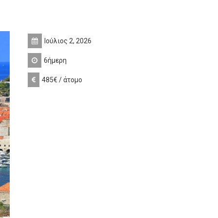
Ιούλιος 2, 2026
6ήμερη
485€ / άτομο