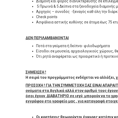
Διαμονή και φόρος διανυκτέρευσης σε επιλεγμέ
5 Πρωινά & 5 Δείπνα στα ξενοδοχεία διαμονής 
Αρχηγός – συνοδός -ξεναγός καθ όλη την διάρκ
Check points
Ασφάλεια αστικής ευθύνης σε άτομα έως 75 ετ
ΔΕΝ ΠΕΡΙΛΑΜΒΑΝΟΝΤΑΙ
Ποτά στα γεύματα ή δείπνα- φιλοδωρήματα
Είσοδοι σε μουσεία, αρχαιολογικούς χώρους, θε
Ότι ρητά αναφέρεται ως προαιρετικό ή προτειν
ΣΗΜΕΙΩΣΗ !
Η σειρά του προγράμματος ενδέχεται να αλλάξει, 
ΠΡΟΣΟΧΗ ! ΓΙΑ ΤΗΝ ΣΥΜΜΕΤΟΧΗ ΣΑΣ ΕΙΝΑΙ ΑΠΑΡΑΙΤΗ
ονόματα στα Αγγλικά αλλά στον αριθμό τους έχουν τ
όσοι έχουν ΔΙΑΒΑΤΗΡΙΟ σε ισχύ μπορούν να το χρ
εγγράφου στο γραφείο μας , για καταγραφή στοιχε
Οι κρατήσεις θεωρούνται έγκυρες κατόπιν κ