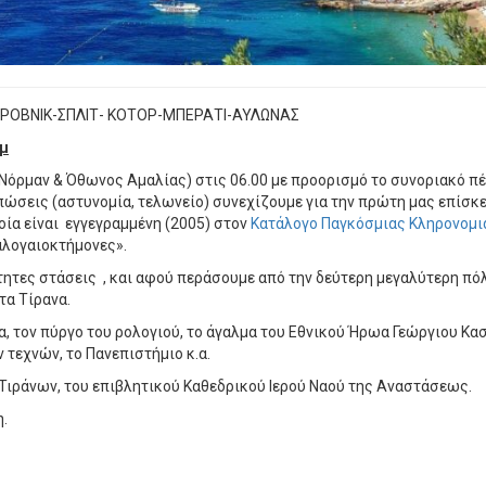
ΟΒΝΙΚ-ΣΠΛΙΤ- ΚΟΤΟΡ-ΜΠΕΡΑΤΙ-ΑΥΛΩΝΑΣ
λμ
Νόρμαν & Όθωνος Αμαλίας) στις 06.00 με προορισμό το συνοριακό π
υπώσεις (αστυνομία, τελωνείο) συνεχίζουμε για την πρώτη μας επίσ
οία είναι εγγεγραμμένη (2005) στον
Κατάλογο Παγκόσμιας Κληρονομι
γαλογαιοκτήμονες».
ητες στάσεις , και αφού περάσουμε από την δεύτερη μεγαλύτερη πόλ
τα Τίρανα.
ρα, τον πύργο του ρολογιού, το άγαλμα του Εθνικού Ήρωα Γεώργιου Κ
τεχνών, το Πανεπιστήμιο κ.α.
Τιράνων, του επιβλητικού Καθεδρικού Ιερού Ναού της Αναστάσεως.
.