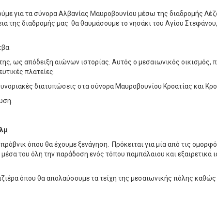
ούμε για τα σύνορα Αλβανίας Μαυροβουνίου μέσω της διαδρομής Λέζα
εια της διαδρομής μας θα θαυμάσουμε το νησάκι του Αγίου Στεφάνου
τβα.
της, ως απόδειξη αιώνων ιστορίας. Αυτός ο μεσαιωνικός οικισμός, πο
ευτικές πλατείες.
 συνοριακές διατυπώσεις στα σύνορα Μαυροβουνίου Κροατίας και Κρο
υση.
λμ
πρόβνικ όπου θα έχουμε ξενάγηση. Πρόκειται για μία από τις ομορφ
» μέσα του όλη την παράδοση ενός τόπου παμπάλαιου και εξαιρετικά
αζιέρα όπου θα απολαύσουμε τα τείχη της μεσαιωνικής πόλης καθώς 