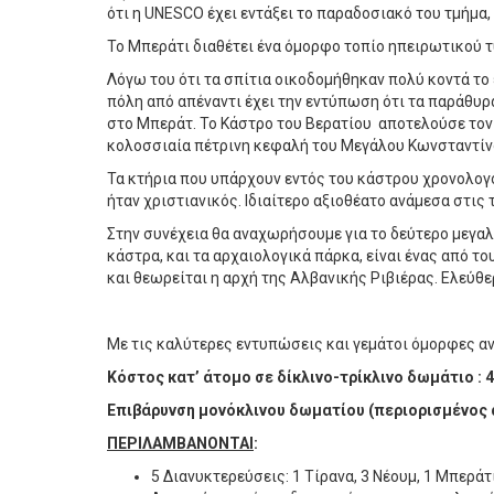
ότι η UNESCO έχει εντάξει το παραδοσιακό του τμήμα,
Το Μπεράτι διαθέτει ένα όμορφο τοπίο ηπειρωτικού τύ
Λόγω του ότι τα σπίτια οικοδομήθηκαν πολύ κοντά το
πόλη από απέναντι έχει την εντύπωση ότι τα παράθυρα
στο Μπεράτ. Το Κάστρο του Βερατίου αποτελούσε τον
κολοσσιαία πέτρινη κεφαλή του Μεγάλου Κωνσταντίν
Τα κτήρια που υπάρχουν εντός του κάστρου χρονολογο
ήταν χριστιανικός. Ιδιαίτερο αξιοθέατο ανάμεσα στις 
Στην συνέχεια θα αναχωρήσουμε για το δεύτερο μεγαλύ
κάστρα, και τα αρχαιολογικά πάρκα, είναι ένας από τ
και θεωρείται η αρχή της Αλβανικής Ριβιέρας. Ελεύθε
Με τις καλύτερες εντυπώσεις και γεμάτοι όμορφες αν
Κόστος κατ’ άτομο σε δίκλινο-τρίκλινο δωμάτιο : 
Επιβάρυνση μονόκλινου δωματίου (περιορισμένος α
ΠΕΡΙΛΑΜΒΑΝΟΝΤΑΙ
:
5 Διανυκτερεύσεις: 1 Τίρανα, 3 Νέουμ, 1 Μπεράτ