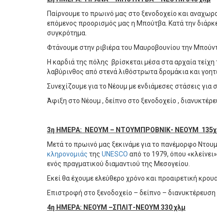
Παίρνουμε το πρωινό μας στο ξενοδοχείο και αναχωρ
επόμενος προορισμός μας η Μπούτβα. Κατά την διάρκ
συγκρότημα.
Φτάνουμε στην ριβιέρα του Μαυροβουνίου την Μπούν
Η καρδιά της πόλης βρίσκεται μέσα στα αρχαία τείχη 
λαβύρινθος από στενά λιθόστρωτα δρομάκια και γοητ
Συνεχίζουμε για το Νέουμ με ενδιάμεσες στάσεις για
Άφιξη στο Νέουμ , δείπνο στο ξενοδοχείο , διανυκτέρε
3η ΗΜΕΡΑ: ΝΕΟΥΜ – ΝΤΟΥΜΠΡΟΒΝΙΚ- ΝΕΟΥΜ 135χ
Μετά το πρωινό μας ξεκινάμε για το πανέμορφο Ντουμ
κληρονομιάς
της
UNESCO
από το 1979, όπου «κλείνει
ενός πραγματικού διαμαντιού της Μεσογείου.
Εκεί θα έχουμε ελεύθερο χρόνο και προαιρετική κρου
Επιστροφή στο ξενοδοχείο – δείπνο – διανυκτέρευση
4η ΗΜΕΡΑ: ΝΕΟΥΜ –ΣΠΛΙΤ-ΝΕΟΥΜ 330 χλμ