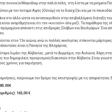
 την συνοικία Μαγκάλεμ στην παλιά πόλη, στη λίστα με τα μνημεία Π
που με τον ποταμό Αψός (Οσούμ) να το διασχίζει και με το πευκοδάσ
 ένα στο άλλο ώστε να ανταποκριθούν στην επιβαλλόμενη διάταξη το
 είναι αναρίθμητα και ότι τον «κοιτούν» όλα μαζί. Τα παράθυρα της ο
 προμαχώνα απέναντι στις επιδρομές Σλάβων και Βουλγάρων. Ένα από
ου.
ύνται στον 13ο αιώνα, ενώ οι πολλές εκκλησίες στέκονται μάρτυρες 
τελευταίες είναι η Παναγία της Βλαχέρνας.
τερο λιμάνι της Αλβανίας , μετά το Δυρράχιο, την Αυλώνα. Χάρη στη
ους πιο δημοφιλείς προορισμούςδιακοπών στην Αλβανία. Είναι γνωστή
ρος χρόνος για περιήγηση.
αμνήσεις, παίρνουμε τον δρόμο της επιστροφής με τις απαραίτητες 
485.00€
ριθμός): 165,00 €
ι