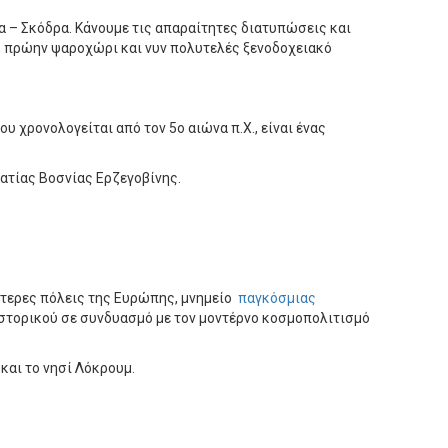
 – Σκόδρα. Κάνουμε τις απαραίτητες διατυπώσεις και
, πρώην ψαροχώρι και νυν πολυτελές ξενοδοχειακό
υ χρονολογείται από τον 5ο αιώνα π.Χ., είναι ένας
ατίας Βοσνίας Ερζεγοβίνης.
ότερες πόλεις της Ευρώπης, μνημείο
παγκόσμιας
 ιστορικού σε συνδυασμό με τον μοντέρνο κοσμοπολιτισμό
και το νησί Λόκρουμ.