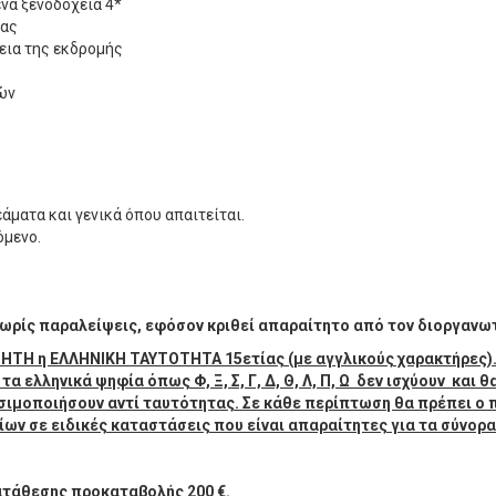
να ξενοδοχεία 4*
μας
εια της εκδρομής
ών
άματα και γενικά όπου απαιτείται.
όμενο.
χωρίς παραλείψεις, εφόσον κριθεί απαραίτητο από τον διοργανω
ΤΗ η ΕΛΛΗΝΙΚΗ ΤΑΥΤΟΤΗΤΑ 15ετίας (με αγγλικούς χαρακτήρες). 
α ελληνικά ψηφία όπως Φ, Ξ, Σ, Γ, Δ, Θ, Λ, Π, Ω δεν ισχύουν και 
ησιμοποιήσουν αντί ταυτότητας. Σε κάθε περίπτωση θα πρέπει ο
ίων σε ειδικές καταστάσεις που είναι απαραίτητες για τα σύνορ
ατάθεσης προκαταβολής 200 €.