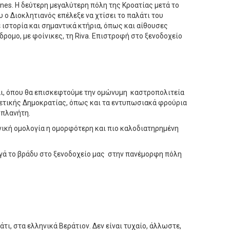
nes. Η δεύτερη μεγαλύτερη πόλη της Κροατίας μετά το
 ο Διοκλητιανός επέλεξε να χτίσει το παλάτι του
 ιστορία και σημαντικά κτήρια, όπως και αίθουσες
ρομο, με φοίνικες, τη Riva. Επιστροφή στο ξενοδοχείο
αι, όπου θα επισκεφτούμε την ομώνυμη καστροπολιτεία
νετικής Δημοκρατίας, όπως και τα εντυπωσιακά φρούρια
 πλανήτη.
ενική ομολογία η ομορφότερη και πιο καλοδιατηρημένη
γά το βράδυ στο ξενοδοχείο μας στην πανέμορφη πόλη
, στα ελληνικά Βεράτιον. Δεν είναι τυχαίο, άλλωστε,