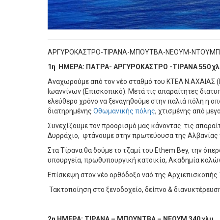
ΑΡΓΥΡΟΚΑΣΤΡΟ-ΤΙΡΑΝΑ-ΜΠΟΥΤΒΑ-ΝΕΟΥΜ-ΝΤΟΥΜΠΡ
1η ΗΜΕΡΑ: ΠΑΤΡΑ- ΑΡΓΥΡΟΚΑΣΤΡΟ -ΤΙΡΑΝΑ 550 χ
Αναχωρούμε από τον νέο σταθμό του ΚΤΕΛ Ν.ΑΧΑΙΑΣ (
Ιωαννίνων (Επισκοπικό). Μετά τις απαραίτητες διατ
ελεύθερο χρόνο να ξεναγηθούμε στην παλιά πόλη η οπ
διατηρημένης
Οθωμανικής πόλης
, χτισμένης από με
Συνεχίζουμε τον προορισμό μας κάνοντας τις απαραίτ
Δυρράχιο, φτάνουμε στην πρωτεύουσα της Αλβανίας 
Στα Τίρανα θα δούμε το τζαμί του Ethem Bey, την όπε
υπουργεία, πρωθυπουργική κατοικία, Ακαδημία καλών 
Επίσκεψη στον νέο ορθόδοξο ναό της Αρχιεπισκοπής 
Τακτοποίηση στο ξενοδοχείο, δείπνο & διανυκτέρευση
2η ΗΜΕΡΑ: ΤΙΡΑΝΑ – ΜΠΟΥΝΤΒΑ – ΝΕΟΥΜ 340 χλμ