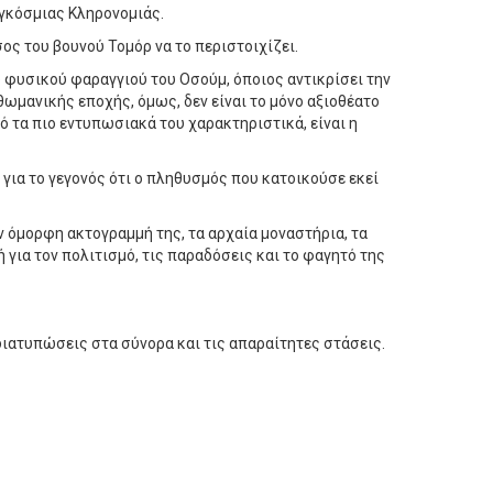
αγκόσμιας Κληρονομιάς.
ος του βουνού Τομόρ να το περιστοιχίζει.
υ φυσικού φαραγγιού του Οσούμ, όποιος αντικρίσει την
θωμανικής εποχής, όμως, δεν είναι το μόνο αξιοθέατο
 τα πιο εντυπωσιακά του χαρακτηριστικά, είναι η
για το γεγονός ότι ο πληθυσμός που κατοικούσε εκεί
ν όμορφη ακτογραμμή της, τα αρχαία μοναστήρια, τα
 για τον πολιτισμό, τις παραδόσεις και το φαγητό της
διατυπώσεις στα σύνορα και τις απαραίτητες στάσεις.