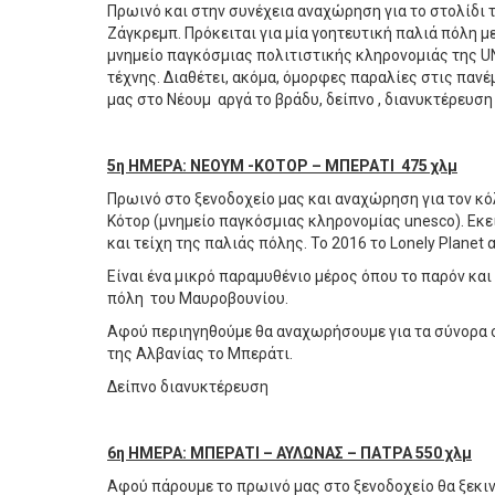
Πρωινό και στην συνέχεια αναχώρηση για το στολίδι 
Ζάγκρεμπ. Πρόκειται για μία γοητευτική παλιά πόλη 
μνημείο παγκόσμιας πολιτιστικής κληρονομιάς της UN
τέχνης. Διαθέτει, ακόμα, όμορφες παραλίες στις πανέ
μας στο Νέουμ αργά το βράδυ, δείπνο , διανυκτέρευση
5η ΗΜΕΡΑ: ΝΕΟΥΜ -ΚΟΤΟΡ – ΜΠΕΡΑΤΙ 475 χλμ
Πρωινό στο ξενοδοχείο μας και αναχώρηση για τον κ
Κότορ (μνημείο παγκόσμιας κληρονομίας unesco). Eκε
και τείχη της παλιάς πόλης. To 2016 το Lonely Planet
Είναι ένα μικρό παραμυθένιο μέρος όπου το παρόν και
πόλη του Μαυροβουνίου.
Αφού περιηγηθούμε θα αναχωρήσουμε για τα σύνορα σ
της Αλβανίας το Μπεράτι.
Δείπνο διανυκτέρευση
6η ΗΜΕΡΑ: ΜΠΕΡΑΤΙ – ΑΥΛΩΝΑΣ – ΠΑΤΡΑ 550 χλμ
Αφού πάρουμε το πρωινό μας στο ξενοδοχείο θα ξεκιν