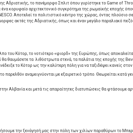
της Αδριατικής, το πανέμορφο Σπλιτ όπου γυρίστηκε το Game of Thro
με ένα κορυφαίο αρχιτεκτονικό συγκρότημα της ρωμαϊκής εποχής όπου
ESCO. Αποτελεί το πολιτιστικό κέντρο της χώρας, όντας πλούσιο σε
μορφες ακτές της Αδριατικής, όπως και έναν μεγάλο παραλιακό πεζόδ
όλπο του Κότορ, το νοτιότερο «φιορδ» της Ευρώπης, όπως αποκαλείτ
ί θα θαυμάσετε τα λιθόστρωτα στενά, τα παλάτια της εποχής της Βε
 ανέδειξε το Κότορ ως την καλύτερη πόλη για να ταξιδέψει κανείς στον
 το παρελθόν αναμειγνύονται με εξαιρετικό τρόπο. Θεωρείται κατά γ
την Αλβανία και μετά τις απαραίτητες διατυπώσεις θα φτάσουμε αρ
ήσουμε την ξενάγησή μας στην πόλη των χιλίων παραθύρων το Μπεράτι